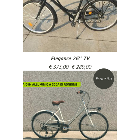
Elegance 26″ 7V
€
375,00
€
289,00
Esaurito
Sconto