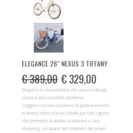
ELEGANCE 26″ NEXUS 3 TIFFANY
€
389,00
€
329,00
Elegance è una bicicletta che unisce il design
classico alla comodità moderna.
Leggera con una posizione di guida piacevole
in diversi colori è la bici ideale per tutti i giorni,
che permette di andare a lavorare o fare
shopping, occuparsi del trasporto dei propri