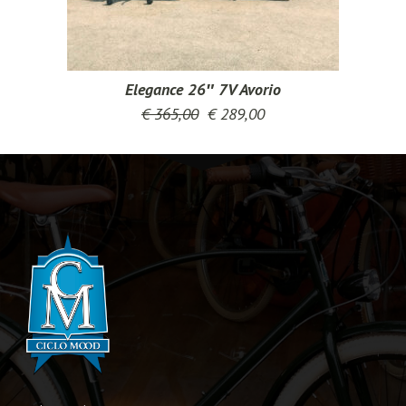
Elegance 26″ 7V Avorio
€
365,00
€
289,00