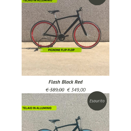
Flash Black Red
€
389,00
€
349,00
Esaurito
Sconto