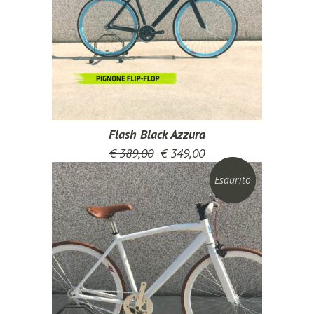
Flash Black Azzura
€
389,00
€
349,00
Esaurito
Sconto