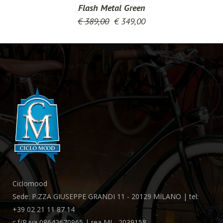
Flash Metal Green
€
389,00
€
349,00
Ciclomood
Sede: P.ZZA GIUSEPPE GRANDI 11 - 20129 MILANO | tel:
+39 02 21 11 87 14
c.f/P.iva 08642670965 | rea MI - 2039158