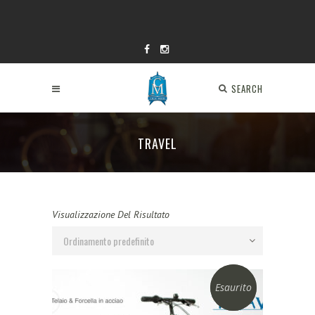
SEARCH
TRAVEL
Visualizzazione Del Risultato
Ordinamento predefinito
Esaurito
Sconto